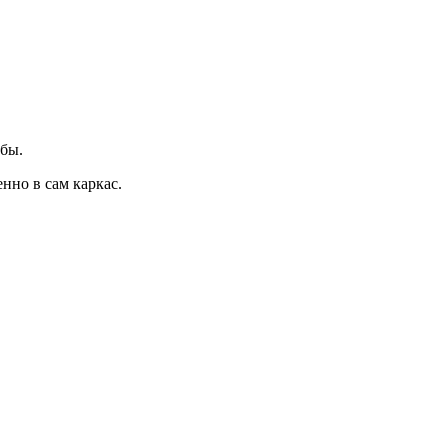
обы.
нно в сам каркас.